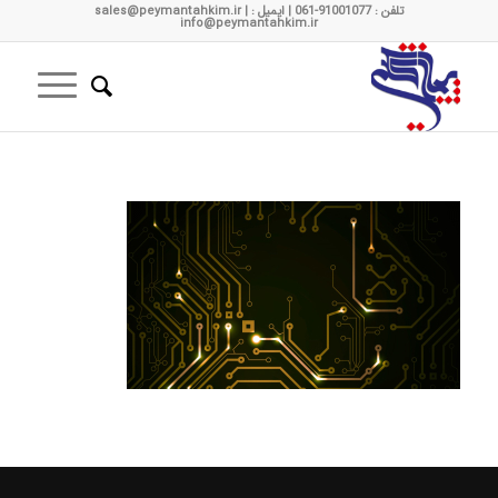
تلفن : 91001077-061 | ایمیل : sales@peymantahkim.ir |
info@peymantahkim.ir