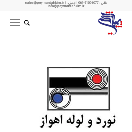
تلفن : 91001077-061 | ایمیل : sales@peymantahkim.ir |
info@peymantahkim.ir