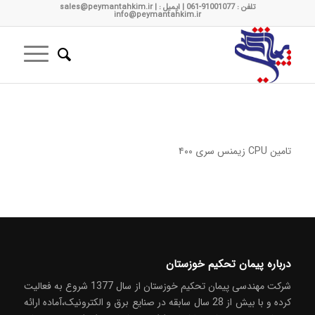
تلفن : 91001077-061 | ایمیل : sales@peymantahkim.ir |
info@peymantahkim.ir
تامین CPU زیمنس سری ۴۰۰
درباره پیمان تحکیم خوزستان
شركت مهندسی پیمان تحکیم خوزستان از سال 1377 شروع به فعاليت
كرده و با بیش از 28 سال سابقه در صنايع برق و الکترونیک،آماده ارائه