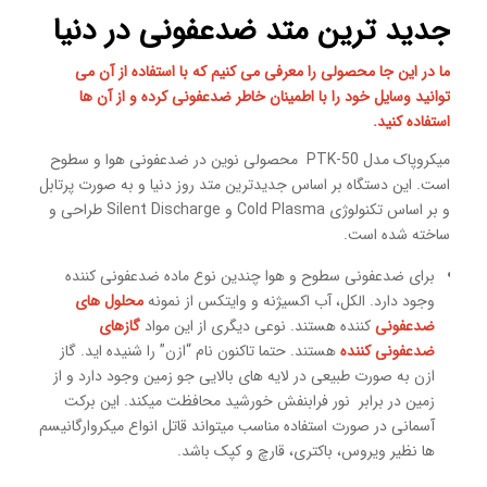
جدید ترین متد ضدعفونی در دنیا
ما در این جا محصولی را معرفی می کنیم که با استفاده از آن می
توانید وسایل خود را با اطمینان خاطر ضدعفونی کرده و از آن ها
استفاده کنید.
میکروپاک مدل PTK-50 محصولی نوین در ضدعفونی هوا و سطوح
است. این دستگاه بر اساس جدیدترین متد روز دنیا و به صورت پرتابل
و بر اساس تکنولوژی Cold Plasma و Silent Discharge طراحی و
ساخته شده است.
برای ضدعفونی سطوح و هوا چندین نوع ماده ضدعفونی کننده
وجود دارد. الکل، آب اکسیژنه و وایتکس از نمونه
محلول های
ضدعفونی
کننده هستند. نوعی دیگری از این مواد
گازهای
ضدعفونی کننده
هستند. حتما تاکنون نام “ازن” را شنیده اید. گاز
ازن به صورت طبیعی در لایه های بالایی جو زمین وجود دارد و از
زمین در برابر نور فرابنفش خورشید محافظت میکند. این برکت
آسمانی در صورت استفاده مناسب میتواند قاتل انواع میکروارگانیسم
ها نظیر ویروس، باکتری، قارچ و کپک باشد.