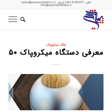
تلفن : 91001077-061 | ایمیل : sales@peymantahkim.ir |
info@peymantahkim.ir
بلاگ
,
میکروپاک
معرفی دستگاه میکرو‍‍پاک ۵۰