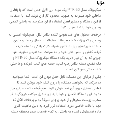
مزایا
میکروپاک مدل PTK-50 یک مولد ازن قابل حمل است که با باطری
داخلی خود میتواند به صورت محدود گاز ازن تولید کند. با استفاده
از این دستگاه و دستورالعمل استفاده از آن میتوانید به راحتی تمامی
وسایل خود را ضدعفونی کنید.
برخلاف محلول های ضدعفونی کننده نظیر الکل، هیچگونه آسیبی به
وسایل و تجهیزات شما نمیرساند. میتوانید با خیال راحت و بدون
دغدغه خریدهای روزانه، تلفن همراه، کارت بانکی ، دسته کلید،
کیف، کفش و لباس های خود را به سرعت ضدعفونی نمایید. تنها
چیزی که به آن نیاز دارید یک دستگاه میکروپاک مدل PTK-50 و
یک فضای بسته نظیر زیپ کیپ، جعبه های کیپ شونده و یا حتی
کیف دستی خودتان است.
یکی از مزایای این دستگاه قابل حمل بودن آن است. شما میتوانید
در هرکجا که بخواهید دستگاه را درون کیف خود روشن کنید تا
تمامی وسایل درون آن ضدعفونی شود، هیچگونه ماده مصرفی نیاز
ندارد. این دستگاه اکسیژن هوا را به ازن تبدیل میکند، هیچگونه اثر
مخرب زیست محیطی از خود برجای نمیگذارد و برخلاف الکل که
باید با دقت خاصی مورد استفاده قرار گیرد به دلیل ماهیت گازی
ماده ضدعفونی کننده به راحتی به تمام قسمت های محفظه بسته