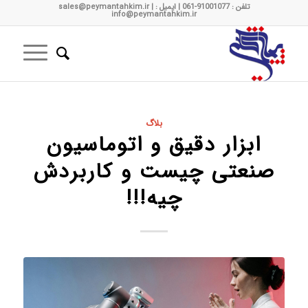
تلفن : 91001077-061 | ایمیل : sales@peymantahkim.ir |
info@peymantahkim.ir
بلاگ
ابزار دقیق و اتوماسیون
صنعتی چیست و کاربردش
چیه!!!